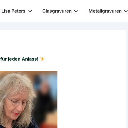
igation
r Lisa Peters
Glasgravuren
Metallgravuren
für jeden Anlass!