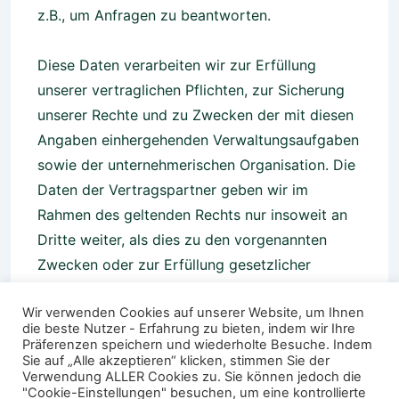
z.B., um Anfragen zu beantworten.
Diese Daten verarbeiten wir zur Erfüllung
unserer vertraglichen Pflichten, zur Sicherung
unserer Rechte und zu Zwecken der mit diesen
Angaben einhergehenden Verwaltungsaufgaben
sowie der unternehmerischen Organisation. Die
Daten der Vertragspartner geben wir im
Rahmen des geltenden Rechts nur insoweit an
Dritte weiter, als dies zu den vorgenannten
Zwecken oder zur Erfüllung gesetzlicher
Pflichten erforderlich ist oder mit Einwilligung
Wir verwenden Cookies auf unserer Website, um Ihnen
der betroffenen Personen erfolgt (z.B. an
die beste Nutzer - Erfahrung zu bieten, indem wir Ihre
beteiligte Telekommunikations-, Transport- und
Präferenzen speichern und wiederholte Besuche. Indem
Sie auf „Alle akzeptieren“ klicken, stimmen Sie der
sonstige Hilfsdienste sowie Subunternehmer,
Verwendung ALLER Cookies zu. Sie können jedoch die
Banken, Steuer- und Rechtsberater,
"Cookie-Einstellungen" besuchen, um eine kontrollierte