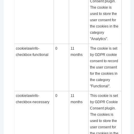
Consent plugin.
The cookie is
used to store the
user consent for
the cookies in the
category
"Analytics".
cookielawinfo-
0
11
The cookie is set
checkbox-functional
months
by GDPR cookie
consent to record
the user consent
for the cookies in
the category
"Functional".
cookielawinfo-
0
11
This cookie is set
checkbox-necessary
months
by GDPR Cookie
Consent plugin.
The cookies is
used to store the
user consent for
the cookies in the