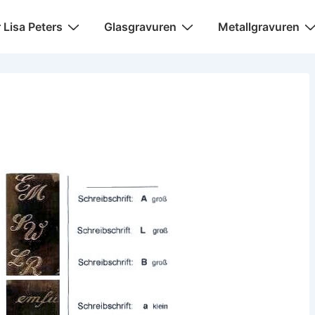
igation
r Lisa Peters
Glasgravuren
Metallgravuren