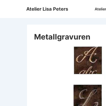
↓
Hauptnav
Atelier Lisa Peters
Atelie
Zum
Inhalt
Metallgravuren