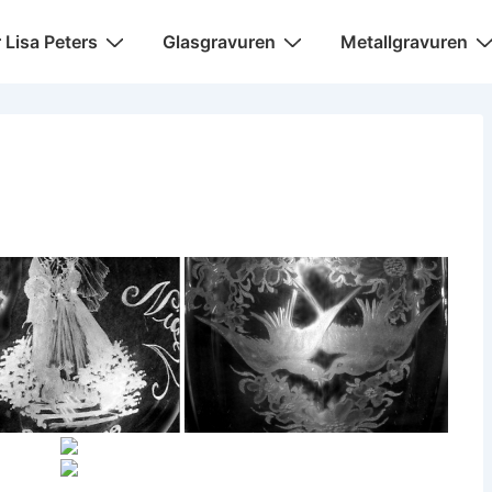
igation
r Lisa Peters
Glasgravuren
Metallgravuren