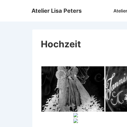
↓
Hauptnav
Atelier Lisa Peters
Atelie
Zum
Inhalt
Hochzeit