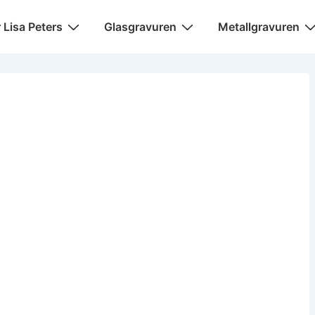
igation
r Lisa Peters
Glasgravuren
Metallgravuren